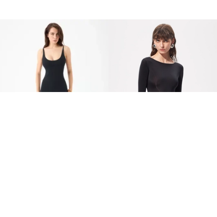
BLACK PEACHY COTTON MAXI
BLACK SHAPING BODYSUIT
DRESS