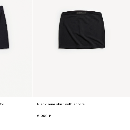
ти
Black mini skirt with shorts
6 000 ₽