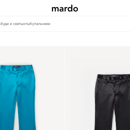
а
Худи и свитшоты
Купальники